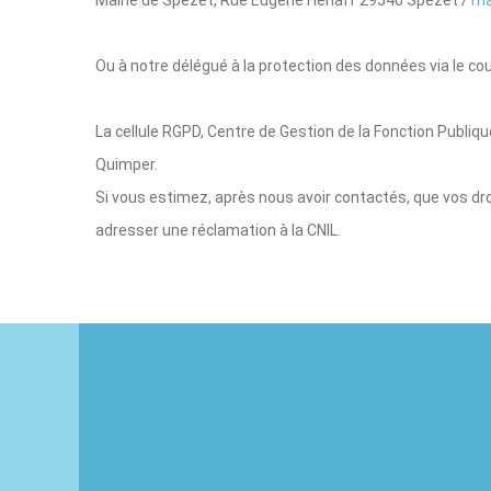
Mairie de Spézet, Rue Eugène Hénaff 29540 Spézet /
ma
Ou à notre délégué à la protection des données via le cour
La cellule RGPD, Centre de Gestion de la Fonction Publique
Quimper.
Si vous estimez, après nous avoir contactés, que vos dr
adresser une réclamation à la CNIL.