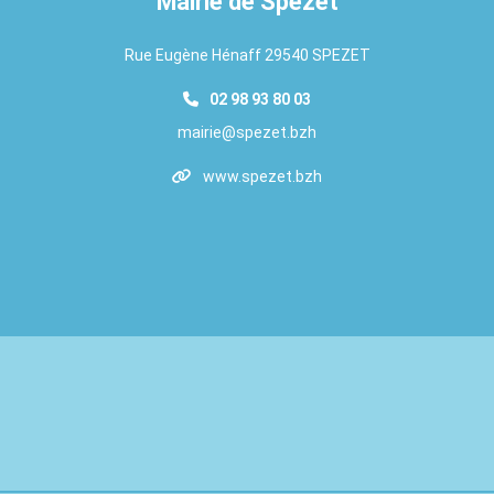
Mairie de Spézet
Rue Eugène Hénaff 29540 SPEZET
02 98 93 80 03
mairie@spezet.bzh
www.spezet.bzh