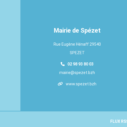
Mairie de Spézet
Rue Eugène Hénaff 29540
SPEZET
02 98 93 80 03
mairie@spezet.bzh
www.spezet.bzh
FLUX RS