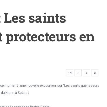
Les saints
t protecteurs en
 ce moment : une nouvelle exposition sur “Les saints guérisseurs
 du Krann à Spézet.