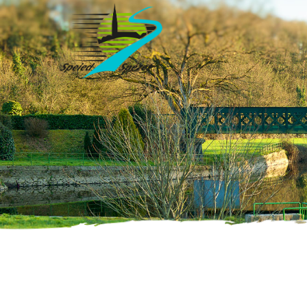
Accueil
»
Évènements
»
concours de pétanque