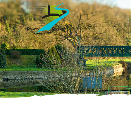
Accueil
»
Évènements
»
Conférence : “Le Renard roux”