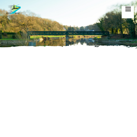
Accueil
»
Évènements
»
Dictée
Cet évènement est passé.
Dictée
Tous les événements