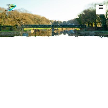
Accueil
»
Vie municipale
»
Vos démarches
»
Recensement citoyen